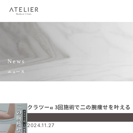
News
ニュース
クラツーα 3回施術で二の腕痩せを叶える
Warning
: Undefined array key 0 in
2024.11.27
/home/amc/atelierclinic.jp/public_html