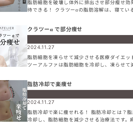
脂肪細胞を破壊し体外に排出させ部分瘦せ効
content/themes/atelier/archive.php
on l
待できる！ クラツーαの脂肪溶解は、寝てい
109
で施術が終わってしまうほど痛くない施術で
Warning
: Attempt to read property "cat_n
部分瘦せのメカニズムとは？ ①機械で脂肪を
クラツーα で部分痩せ
on null in
②脂肪が”結晶化”する […]
/home/amc/atelierclinic.jp/public_html
content/themes/atelier/archive.php
on l
Warning
: Undefined array key 0 in
2024.11.27
109
/home/amc/atelierclinic.jp/public_html
脂肪細胞を凍らせて減少させる医療ダイエッ
content/themes/atelier/archive.php
on l
ツーアルファは脂肪細胞を冷却し、凍らせて
109
せる痩身治療です。 水分は０℃で凍り始める
Warning
: Attempt to read property "cat_n
対し、脂肪細胞は４℃で凍ります。 脂肪細胞
脂肪冷却で楽痩せ
on null in
４℃に冷やすことで血液、その他組織に損 […
/home/amc/atelierclinic.jp/public_html
content/themes/atelier/archive.php
on l
Warning
: Undefined array key 0 in
2024.11.27
109
/home/amc/atelierclinic.jp/public_html
脂肪冷却で楽に痩せれる！ 脂肪冷却とは？脂
content/themes/atelier/archive.php
on l
冷却し、脂肪細胞を減少させる治療法です。
109
ど使用せず寝ているだけで施術が終わってし