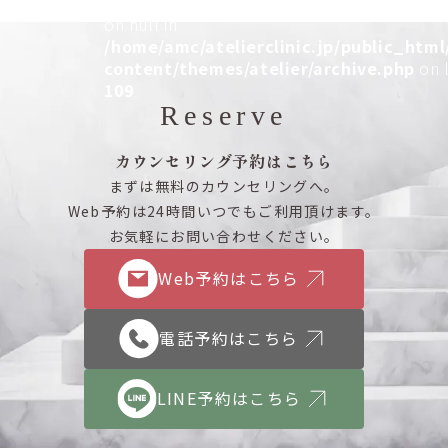
Warning
: Attempt to read property "cat_n
ど痛くない施術です。当院が使用しているク
on null in
αは２カップ同時施術が可能で気になる […]
/home/amc/atelierclinic.jp/public_html
content/themes/atelier/archive.php
on l
109
Reserve
カウンセリング予約はこちら
まずは無料のカウンセリングへ。
Web予約は24時間いつでもご利用頂けます。
お気軽にお問い合わせください。
Web予約はこちら
電話予約はこちら
LINE予約はこちら