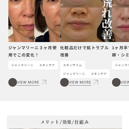
ジャンマリーニ３ヶ月使
化粧品だけで肌トラブル
1ヶ月
用でこの変化！
改善
跡・シ
ジャンマリーニ
スキンケア
スキンザイム
ジャンマ
ジャンマリーニ
スキンケア
VIEW MORE
VIEW MORE
VIE
メリット/効果/仕組み