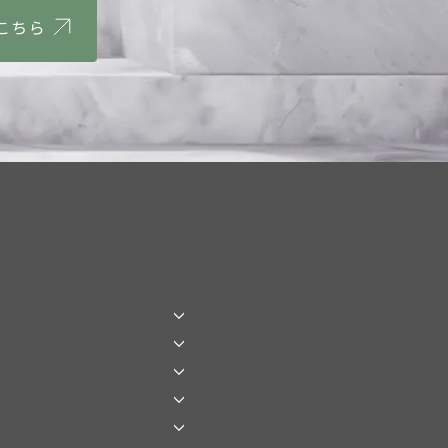
はこちら
クショナル
ル水光注射
クショナル
ング
セルQプラス
ニング
グ
ルZi
クショナル
ザー
フェイシャル
イフ