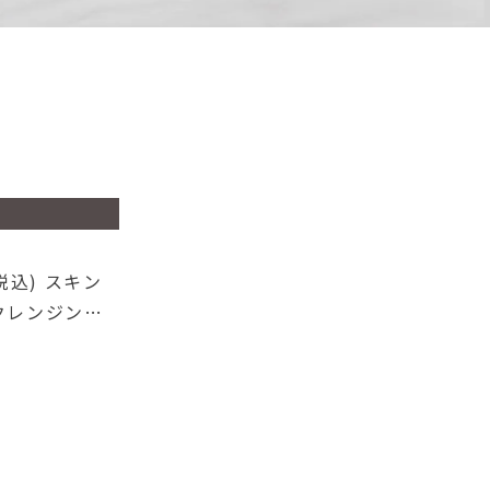
9
税込) スキン
null in
タクレンジング
9
 17,380円
ングケ […]