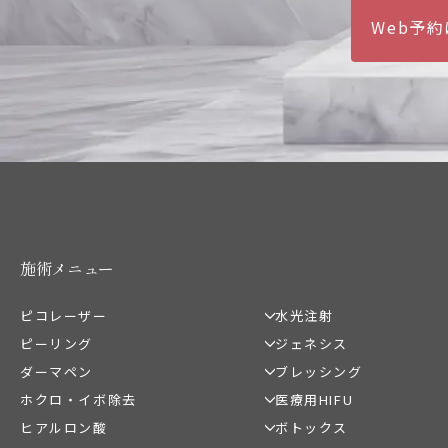
Web予
施術メニュー
ピコレーザー
水光注射
ピーリング
ジェネシス
ピコレーザー
プルリアル水光注射
ピコスポット
ダーマペン
ブレッシング
ピーリング
ジェネシスレーザー
ピコトーニング
ハイドラフェイシャル
ホクロ・イボ除去
医療用HIFU
ブレッシング
ピコフラクショナル
ヒアルロン酸
ボトックス
ほくろ除去・イボ除去
ウルトラセルQプラス