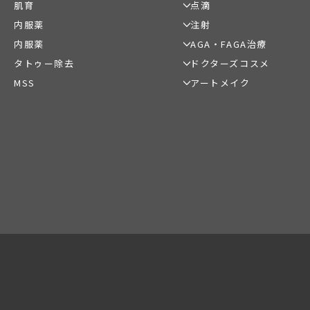
ウルトラセルZi
肌育
点滴
ヒアルロン酸注射
ボトックス注射
リニアハイフ
額（おでこ）のヒアルロン酸注射
肩ボトックス注射
内服薬
注射
ジュベルック
白玉点滴・美白点滴
涙袋のヒアルロン酸注射
脇ボトックス注射
リズネ
高濃度ビタミンC点滴
内服薬
AGA・FAGA治療
二日酔い改善（点滴・注射・内服
唇（リップ）のヒアルロン酸注射
マイクロボトックス（ス
薬）
二日酔い改善（点滴・注
タトゥー除去
ドクターズコスメ
クス）
薬）
ほうれい線（たるみ）のヒアルロン
ニキビ治療（内服薬・外用薬）
MSS
アートメイク
ジャンマリーニ
酸注射
ニキビ治療（イソトレチノイン）
顎（小顔・輪郭形成）のヒアルロン
MSSサプリメント
眉毛アートメイク
美容内服
酸注射
アイラインアートメイク
ジュビダームビスタ®「ボリューマ
唇（リップ）アートメイ
XC」
ジュビダームビスタ®「ボリフト
XC」
ジュビダームビスタ®「ボルベラ
XC」
ジュビダームビスタ®「スキンバイ
ブ」
ジュビダームビスタ®「ボラックス
XC」