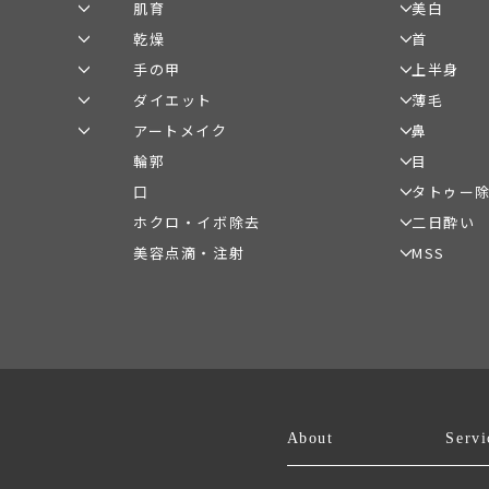
ウルトラセルQプラス
プルリア
ピコフラクショナル
ピコトー
肌育
美白
ピコフラクショナル
ウルトラ
美容内服
ジェネシ
ジャンマリーニ
ヒアルロ
ウルトラセルZi
ピーリン
プルリアル水光注射
ピコフラ
プルリアル水光注射
リニアハ
乾燥
首
ジュベルック
ジュベル
美容内服
高濃度ビ
ヒアルロン酸注射
ジェネシ
ブレッシング
プルリア
ブレッシング
ヒアルロ
手の甲
上半身
リズネ
ピコフラ
ジャンマ
ジュベルック
ジュベル
ハイドラフェイシャル
ブレッシ
キンボトッ
ピーリング
ジャンマ
射・内服
ジャンマ
ピーリン
ダイエット
薄毛
ピコスポット
ジュビダ
肩ボトッ
リズネ
リズネ
ジェネシスレーザー
ウルトラ
ジェネシスレーザー
ジュビダ
XC」
マイクロ
ジュベル
ピコフラクショナル
アートメイク
鼻
ボトックス注射
ボトック
XC」
ウルトラセルQプラス
ヒアルロ
ジュベルック
クス）
リズネ
ジュベルック
高濃度ビタミンC点滴
高濃度ビ
輪郭
目
ジュビダ
ジュベルック
ジュベル
ジュビダ
リズネ
ニキビ治
ジュビダ
リズネ
XC」
XC」
ジャンマリーニ
ジャンマ
リズネ
リズネ
口
タトゥー
ジャンマリーニ
ウルトラセルQプラス
眉毛アー
ニキビ治
ブ」
ジュビダームビスタ®「ボリフト
肩ボトックス注射
肩ボトッ
ク
ジャンマリーニ
高濃度ビ
ニキビ治療（イソトレチノイン）
ウルトラセルZi
アイライ
ホクロ・イボ除去
二日酔い
美容内服
唇（リップ）アートメイク
XC」
脇ボトックス注射
脇ボトッ
マイクロボトックス（スキンボトッ
ジャンマ
リニアハイフ
涙袋のヒ
ジュビダームビスタ®「ボルベラ
美容点滴・注射
MSS
ジュビダームビスタ®「スキンバイ
ほくろ除去・イボ除去
二日酔い
クス）
ほうれい線（たるみ）のヒアルロン
マイクロ
ジュビダ
XC」
ブ」
額（おでこ）のヒアルロン酸注射
薬）
酸注射
クス）
白玉点滴・美白点滴
MSSサ
ニキビ治療（イソトレチノイン）
XC」
ジュビダームビスタ®「ボラックス
ジュビダームビスタ®「ボリューマ
ジュビダ
高濃度ビタミンC点滴
美容内服
ジュビダ
XC」
XC」
ブ」
ブ」
ジュビダームビスタ®「ボリフト
美容内服
美容内服
XC」
ジュビダームビスタ®「ボルベラ
XC」
About
Servi
ジュビダームビスタ®「スキンバイ
ブ」