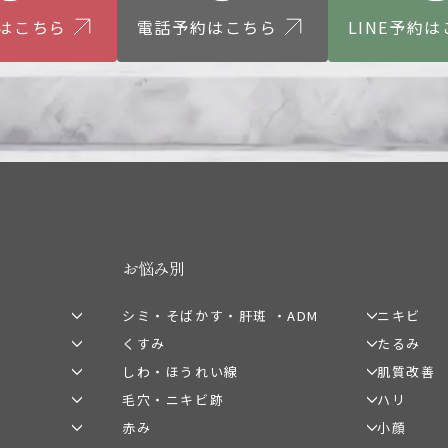
約はこちら
電話予約はこちら
LINE予約
お悩み別
シミ・そばかす・肝斑 ・ADM
ニキビ
くすみ
たるみ
ピコスポット
ピコフラ
ピコトーニング
プルリア
しわ・ほうれい線
肌質改善
ピコレーザー
ピコフラ
ピーリング
ブレッシ
ピコトーニング
ウルトラ
毛穴・ニキビ跡
ハリ
ピコフラクショナル
ピコトー
高濃度ビタミンC点滴
ピーリン
プルリアル水光注射
ウルトラセ
ジェネシスレーザー
ピコフラ
赤み
小顔
ピコレーザー
ピコレー
ジャンマリーニ
ハイドラ
ピーリング
リニアハ