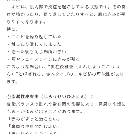
ニキビは、肌内部で炎症を起こしている状態です。その炎
症が強かったり、繰り返していたりすると、肌に赤みが残
りやすくなります。
特に、
・ニキビを繰り返していた
・触ったり潰してしまった
・治った後も同じ場所が赤い
・頬やフェイスラインに赤みが残る
このような場合は、“炎症後紅斑（えんしょうごこうは
ん）”と呼ばれる、赤みタイプのニキビ跡の可能性があり
ます。
④脂漏性皮膚炎（しろうせいひふえん）：
皮脂バランスの乱れや常在菌の影響により、鼻周りや頬に
赤み・かゆみが出ることがあります。
「赤みがずっと治らない」
「鼻周りや眉間だけ赤い」
「皮むけやかゆみもある」