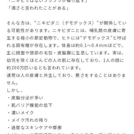
「ニキビではないブツブツが繰り返す」
「酒さと言われたことがある」
そんな方は、“ニキビダニ（デモデックス）”が関係してい
る可能性があります。ニキビダニとは、哺乳類の皮膚に寄
生する極小の節足動物で、ヒトには“デモデックス”と呼ば
れる固有種が存在します。体長は約0.1〜0.4mmほどで、
主に顔面や頭部の毛包・皮脂腺に生息しています。実は、
幼児を除くほとんどの人の肌に存在しており、1人の顔に
約200万匹いるとも言われています。
通常は人の皮膚と共生しており、悪さをすることはありま
せん。
しかし、
・皮脂分泌が多い
・肌バリア機能の低下
・濃いメイク
・メイク汚れの残り
・過度なスキンケアや摩擦