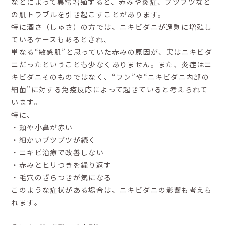
などによって異常増殖すると、赤みや炎症、ブツブツなど
の肌トラブルを引き起こすことがあります。
特に酒さ（しゅさ）の方では、ニキビダニが過剰に増殖し
ているケースもあるとされ、
単なる“敏感肌”と思っていた赤みの原因が、実はニキビダ
ニだったということも少なくありません。また、炎症はニ
キビダニそのものではなく、“フン”や“ニキビダニ内部の
細菌”に対する免疫反応によって起きていると考えられて
います。
特に、
・頬や小鼻が赤い
・細かいブツブツが続く
・ニキビ治療で改善しない
・赤みとヒリつきを繰り返す
・毛穴のざらつきが気になる
このような症状がある場合は、ニキビダニの影響も考えら
れます。