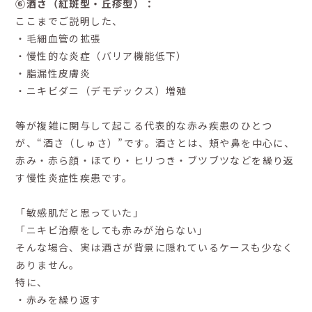
⑥酒さ（紅斑型・丘疹型）：
ここまでご説明した、
・毛細血管の拡張
・慢性的な炎症（バリア機能低下）
・脂漏性皮膚炎
・ニキビダニ（デモデックス）増殖
等が複雑に関与して起こる代表的な赤み疾患のひとつ
が、“酒さ（しゅさ）”です。酒さとは、頬や鼻を中心に、
赤み・赤ら顔・ほてり・ヒリつき・ブツブツなどを繰り返
す慢性炎症性疾患です。
「敏感肌だと思っていた」
「ニキビ治療をしても赤みが治らない」
そんな場合、実は酒さが背景に隠れているケースも少なく
ありません。
特に、
・赤みを繰り返す