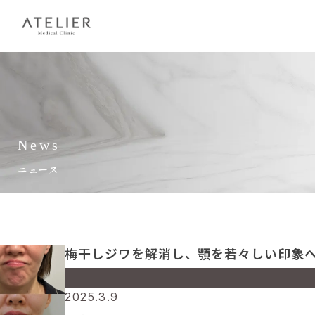
News
ニュース
梅干しジワを解消し、顎を若々しい印象
Warning
: Undefined array key 0 in
2025.3.9
/home/amc/atelierclinic.jp/public_html