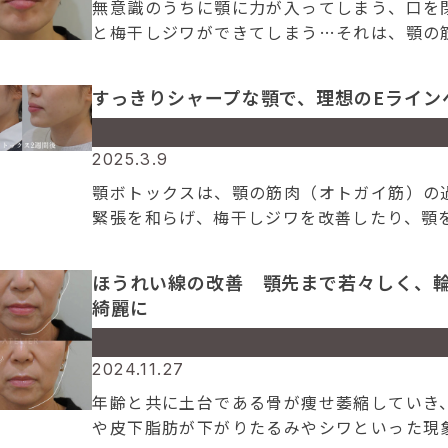
無意識のうちに顎に力が入ってしまう、口を
content/themes/atelier/archive.php
on l
と梅干しジワができてしまう…それは、顎の
109
過剰に緊張しているサインかもしれません。 
Warning
: Attempt to read property "cat_n
トックスは筋肉の緊張を和らげ、自然でリラ
すっきりシャープな顎で、理想のEライン
on null in
した表情へと導きます。症例写真では顎 […]
/home/amc/atelierclinic.jp/public_html
content/themes/atelier/archive.php
on l
Warning
: Undefined array key 0 in
2025.3.9
109
/home/amc/atelierclinic.jp/public_html
顎ボトックスは、顎の筋肉（オトガイ筋）の
content/themes/atelier/archive.php
on l
緊張を和らげ、梅干しジワを改善したり、顎
109
ープに見せたりする効果が期待できる人気の
Warning
: Attempt to read property "cat_n
す。 当院の症例では、自然な仕上がりを重視
ほうれい線の改善 顎先まで若々しく、
on null in
患者様の骨格や表情に合わせて、丁寧に […]
綺麗に
/home/amc/atelierclinic.jp/public_html
content/themes/atelier/archive.php
on l
109
Warning
: Undefined array key 0 in
2024.11.27
/home/amc/atelierclinic.jp/public_html
年齢と共に土台である骨が痩せ萎縮していき
content/themes/atelier/archive.php
on l
や皮下脂肪が下がりたるみやシワといった現
109