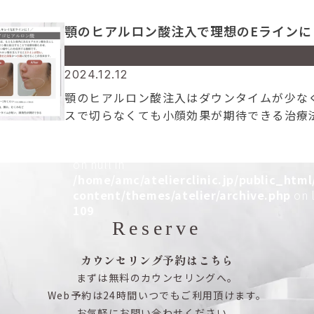
こってしまいます。 萎縮した部分にヒアルロ
Warning
: Attempt to read property "cat_n
注入をしてしっかりとした土台をつくること
顎のヒアルロン酸注入で理想のEラインに
on null in
からふっくらとし、老化が原因でへこん […]
/home/amc/atelierclinic.jp/public_html
content/themes/atelier/archive.php
on l
Warning
: Undefined array key 0 in
2024.12.12
109
/home/amc/atelierclinic.jp/public_html
顎のヒアルロン酸注入はダウンタイムが少な
content/themes/atelier/archive.php
on l
スで切らなくても小顔効果が期待できる治療
109
す。 ヒアルロン酸注入が向いている方▪丸顔
Warning
: Attempt to read property "cat_n
になる▪フェイスラインがぼやけている▪ア
on null in
い▪直後から変化を感じたい 患者様によ […
/home/amc/atelierclinic.jp/public_html
content/themes/atelier/archive.php
on l
109
Reserve
カウンセリング予約はこちら
まずは無料のカウンセリングへ。
Web予約は24時間いつでもご利用頂けます。
お気軽にお問い合わせください。