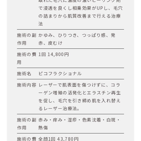
で浸透を良くし相乗効果がUPし、毛穴
の詰まりから肌質改善まで行える治療
法
施術の副
かゆみ、ひりつき、つっぱり感、発
作用
赤、皮むけ
施術の費
1回 14,800円
用
施術名
ピコフラクショナル
施術内容
レーザーで肌表面を傷つけずに、コラ
ーゲン増殖の活発化とエラスチン再生
を促し、毛穴を引き締め肌を入れ替え
るレーザー治療法。
施術の副
赤み・痒み・湿疹・色素沈着・白斑・
作用
熱傷
施術の費
全顔1回 43,780円