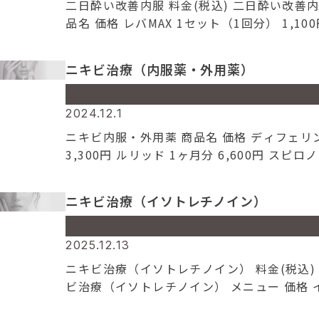
二日酔い改善内服 料金(税込) 二日酔い改善内
content/themes/atelier/archive.php
on l
品名 価格 レバMAX 1セット（1回分） 1,100
109
バストロング 5回分 2,500円
Warning
: Attempt to read property "cat_n
ニキビ治療（内服薬・外用薬）
on null in
/home/amc/atelierclinic.jp/public_html
content/themes/atelier/archive.php
on l
Warning
: Undefined array key 0 in
2024.12.1
109
/home/amc/atelierclinic.jp/public_html
ニキビ内服・外用薬 商品名 価格 ディフェリン
content/themes/atelier/archive.php
on l
3,300円 ルリッド 1ヶ月分 6,600円 スピロ
109
トン 1ヶ月分 5,500円 ニキビ治療（イソト
Warning
: Attempt to read property "cat_n
イン） メニュー 価格 イソトレチノイン 1錠 
ニキビ治療（イソトレチノイン）
on null in
[…]
/home/amc/atelierclinic.jp/public_html
content/themes/atelier/archive.php
on l
Warning
: Undefined array key 0 in
2025.12.13
109
/home/amc/atelierclinic.jp/public_html
ニキビ治療（イソトレチノイン） 料金(税込)
content/themes/atelier/archive.php
on l
ビ治療（イソトレチノイン） メニュー 価格 
109
レチノイン 1錠 300円 採血 6,600円