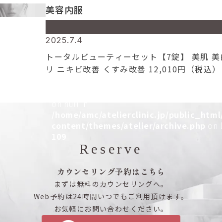
Warning
: Attempt to read property "cat_n
美容内服
on null in
/home/amc/atelierclinic.jp/public_html
content/themes/atelier/archive.php
on l
Warning
: Undefined array key 0 in
2025.7.4
109
/home/amc/atelierclinic.jp/public_html
トータルビューティーセット【7錠】 美肌 美
content/themes/atelier/archive.php
on l
リ ニキビ改善 くすみ改善 12,010円（税込）
109
くはこちら 美肌セット【4点】 美白 シミ改善
Warning
: Attempt to read property "cat_n
み改善 5,800円（税込） 詳しくはこちら 美
on null in
ト【3点 […]
/home/amc/atelierclinic.jp/public_html
content/themes/atelier/archive.php
on l
109
Reserve
カウンセリング予約はこちら
まずは無料のカウンセリングへ。
Web予約は24時間いつでもご利用頂けます。
お気軽にお問い合わせください。