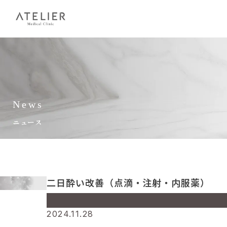
News
ニュース
二日酔い改善（点滴・注射・内服薬）
Warning
: Undefined array key 0 in
2024.11.28
/home/amc/atelierclinic.jp/public_html